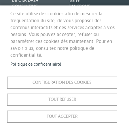
BIFORA DATA
Marte
CONSULTING
OMICRONE
CONFIRM IT
PARTENAIRE GC
Ce site utilise des cookies afin de mesurer la
ENGINOV
SYMOLIA
fréquentation du site, de vous proposer des
EXTEAM
SAPIENS Consulting
contenus interactifs et des services adaptés à vos
FASTOR Ingénierie
TIBCO
besoins. Vous pouvez accepter, refuser ou
HEXAGONE DIGITALE
TILENCIA
paramétrer ces cookies dès maintenant. Pour en
IGM
YZZY
savoir plus, consultez notre politique de
INSTILIA
confidentialité.
Politique de confidentialité
Accueil
Pied
CONFIGURATION DES COOKIES
Mentions légales et Politique de Confidentialité
de
Accessibilité : Non conforme
page
Cookies
TOUT REFUSER
Plan du site
Contact
TOUT ACCEPTER