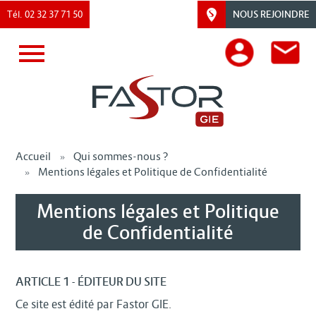
En-
Aller
Tél. 02 32 37 71 50
NOUS REJOINDRE
au
tête
contenu
En-
-
principal
tête
Site
Accueil
Qui sommes-nous ?
Mentions légales et Politique de Confidentialité
Mentions légales et Politique
de Confidentialité
ARTICLE 1 - ÉDITEUR DU SITE
Ce site est édité par Fastor GIE.